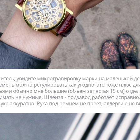
итесь, увидите микрогравировку марки на маленькой де
емень можно регулировать как угодно, это тоже плюс для
ьями обычно мне большие (объем запястья 15 см) отдел
имать не нужные. Швенза - подзавод работает исправно
руке аккуратно. Рука под ремнем не преет, аллергию не 