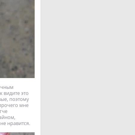
ачным
к видите это
вые, поэтому
прочего мне
егче
айном,
не нравится.