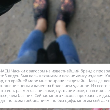
АСЫ Часики с закосом на известнейший бренд с прозр
тоб виден был весь механизм и всю ночинку изделия. Ка
р, по крайней мере мне понравился дизайн. Часы деше
ношение цены и качества более чем удачное. Из всего 
то есть разметка с числами, пусть римские, но все же л
ься, чем без них. Сейчас много часов с прекрасным диз
дят по всем требованиям, но без цифр, многим сей факт 