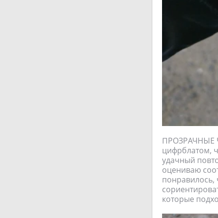
ПРОЗРАЧНЫЕ Ч
цифрблатом, ч
удачный повто
оцениваю соот
понравилось, ч
сориентироват
которые подхо