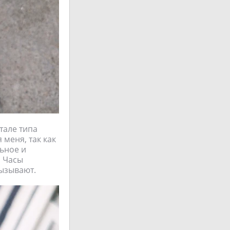
тале типа
 меня, так как
ьное и
. Часы
вызывают.