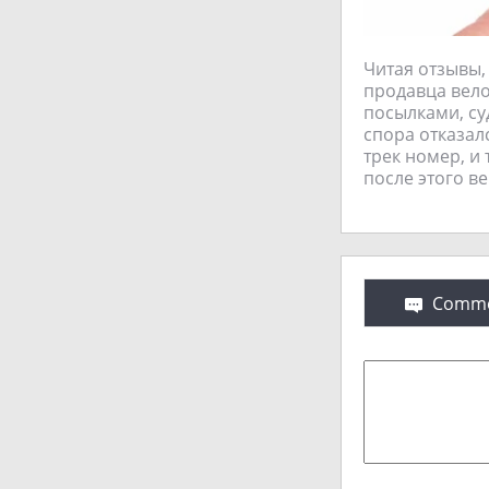
Читая отзывы, 
продавца вело
посылками, су
спора отказалс
трек номер, и
после этого в
Comme