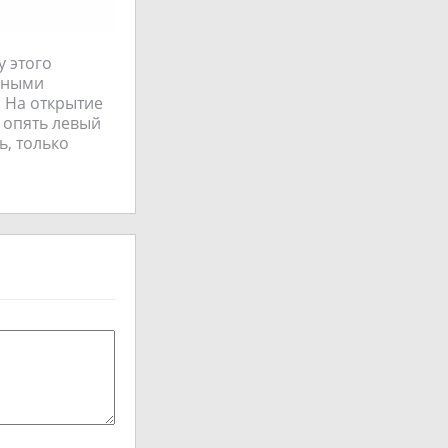
у этого
азными
. На открытие
л опять левый
ь, только