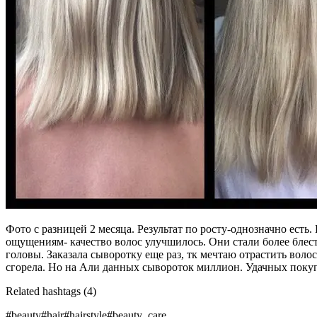
Фото с разницей 2 месяца. Результат по росту-однозначно есть
ощущениям- качество волос улучшилось. Они стали более блес
головы. Заказала сыворотку еще раз, тк мечтаю отрастить воло
сгорела. Но на Али данных сывороток миллион. Удачных покуп
Related hashtags (
4
)
#beauty
#hair
#hairstyle
#beauty_care