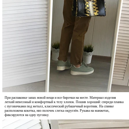
При распаковке запах новой вещи и все бирочки на месте. Материал изделия
легкий невесомый и комфортный к телу хлопок. Пошив хороший: спереди планка
с пуговичками под металл, классический рубашечный воротник. На спинке
расположена кокетка, низ полочек слегка округлён. Рукава на манжетах,
фиксируются на одну пуговку.