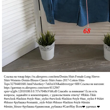
Ссылка на товар:https://ru.aliexpress.com/item/Denim-Shirt-Female-Long-Sleeve-
Shirt-Womens-Denim-Blouse-Classic-Shirt-Jeans-2017-Cotton-Slim-
Tops/32794401681.html?shortkey=7n6JziAN&addresstype=600 Ссылка на магазин:
https://garemay.ru.aliexpress.com/store/411294?
spm=a2g0v.12010108.0.0.7f7e7048xVbKoB Спасибо за внимание! Если есть
вопросы, задавайте в комментариях, с удовольствием отвечу! #Rikki-Tikki
#newlook #fashion #style #itao_stylist #newlook #fashion #style #itao_stylist # #shirt
#blouse #рубашка #romantic_style #shirt #blouse #fashion #style #denim
#denim_blouse #рубашка #джинсовая_рубашка #GareMay Всем❤️ удачных ❤️