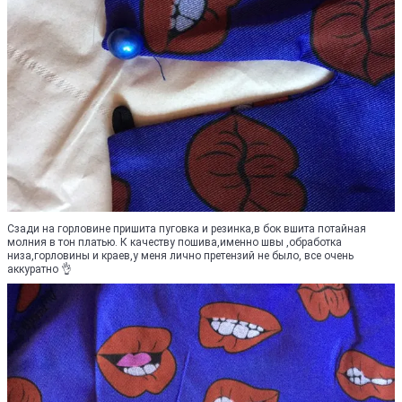
Сзади на горловине пришита пуговка и резинка,в бок вшита потайная
молния в тон платью. К качеству пошива,именно швы ,обработка
низа,горловины и краев,у меня лично претензий не было, все очень
аккуратно 👌