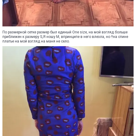
По размерной сетке размер был единый One size, на мой взгляд больше
приближен к размеру S,Я ношу М, впринципе в него влезла, но !!на спине
платье на мой взгляд на маня не село.