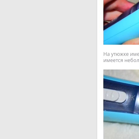
На утюжке име
имеется небол