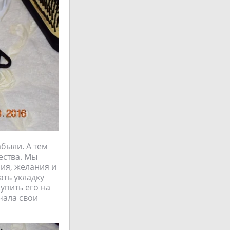
абыли. А тем
ества. Мы
ия, желания и
ать укладку
купить его на
чала свои