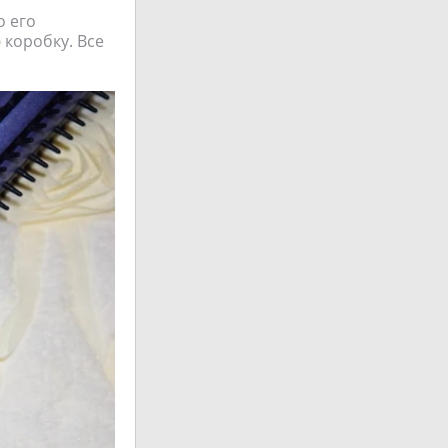
о его
 коробку. Все