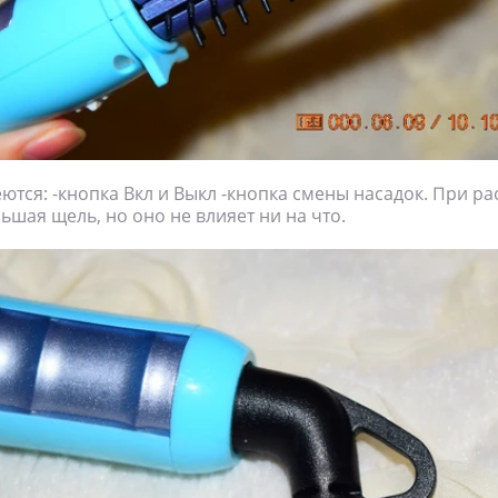
ются: -кнопка Вкл и Выкл -кнопка смены насадок. При р
ьшая щель, но оно не влияет ни на что.