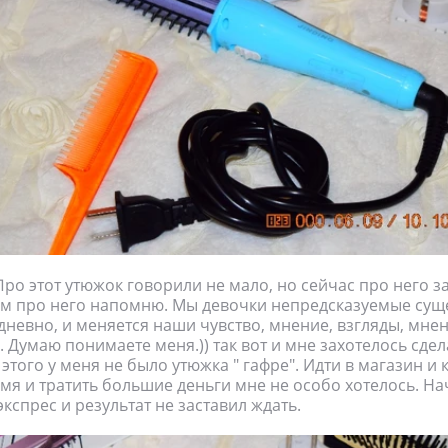
Про этот утюжок говорили не мало, но сейчас про него з
м про него напомню. Мы девочки непредсказуемые сущ
невно, и меняется наши чувство, мнение, взгляды, мнен
. Думаю понимаете меня.)) так вот и мне захотелось сдел
этого у меня не было утюжка " гафре". Идти в магазин и 
мя и тратить большие деньги мне не особо хотелось. На
кспрес и результат не заставил ждать.