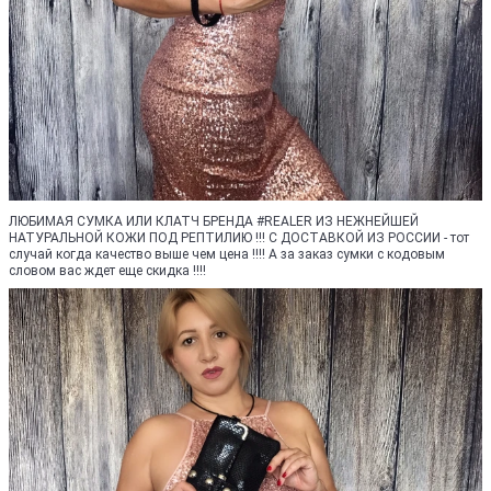
ЛЮБИМАЯ СУМКА ИЛИ КЛАТЧ БРЕНДА #REALER ИЗ НЕЖНЕЙШЕЙ
НАТУРАЛЬНОЙ КОЖИ ПОД РЕПТИЛИЮ !!! С ДОСТАВКОЙ ИЗ РОССИИ - тот
случай когда качество выше чем цена !!!! А за заказ сумки с кодовым
словом вас ждет еще скидка !!!!