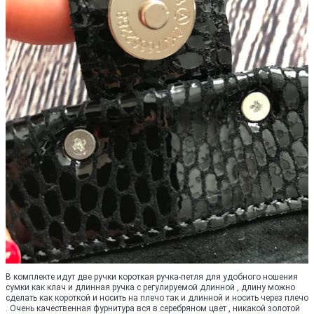
В комплекте идут две ручки короткая ручка-петля для удобного ношения
сумки как клач и длинная ручка с регулируемой длинной , длину можно
сделать как короткой и носить на плечо так и длинной и носить через плечо
. Очень качественная фурнитура вся в серебряном цвет , никакой золотой