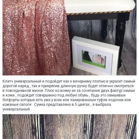
Клатч универсальный и подойдет как к вечернему платью и украсит самый
дорогой наряд , так и прикрепив длинную ручку будет отлично смотреться
в повседневной жизни .Плюс ко всему из за сочетания двух фактур замши
и кожи , подойдет совершенно под любую обувь , будь это замшевые
ботфорты которые есть уже у всех или лакированные туфли лодочки или
кожаные сапоги . Сумка представлена в 5 цветах , я выбрала
универсальный .