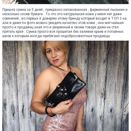
Пришла сумка за 5 дней , прекрасно запакованная , фирменный пыльник и
несколько слоев бумаги . То что это натуральная кожа у меня нет даже
сомнений , во первых я доверяю этому бренду который входит в ТОП 3 на
али и даже по фото можно увидеть качество этой кожи , она мягчайшая
просто и продавец зная это и уверенный в своем товаре даже не стал
прятать края . Сумка просто вся прошитая без заливки краев и потайных
швов к которым иногда прибегают недобросовестные продавцы.