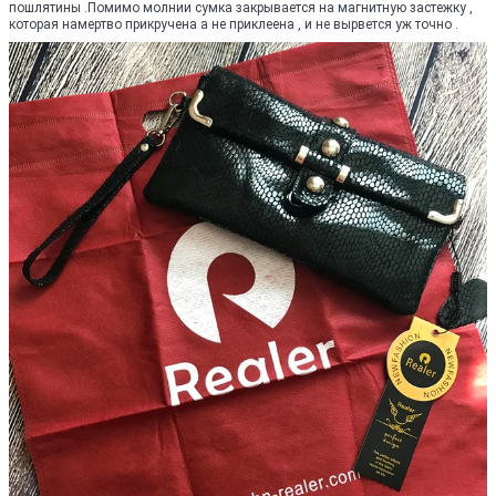
пошлятины .Помимо молнии сумка закрывается на магнитную застежку ,
которая намертво прикручена а не приклеена , и не вырвется уж точно .