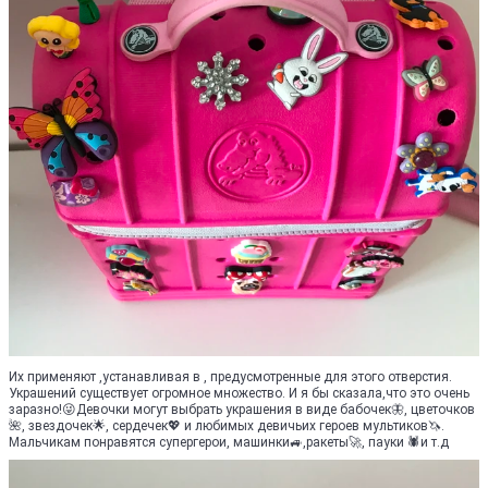
Их применяют ,устанавливая в , предусмотренные для этого отверстия.
Украшений существует огромное множество. И я бы сказала,что это очень
заразно!😜Девочки могут выбрать украшения в виде бабочек🦋, цветочков
🌺, звездочек🌟, сердечек💖 и любимых девичьих героев мультиков🦄.
Мальчикам понравятся супергерои, машинки🚙,ракеты🚀, пауки 🕷и т.д