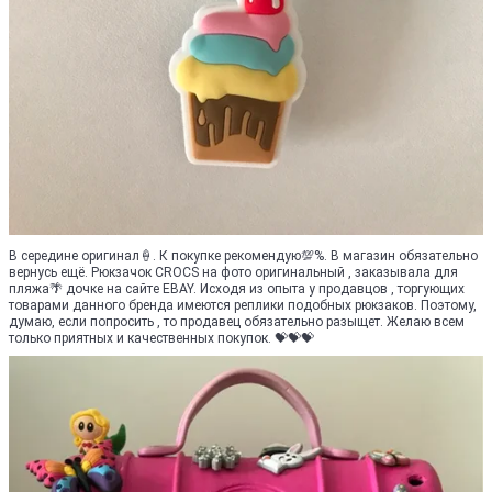
В середине оригинал🍦. К покупке рекомендую💯%. В магазин обязательно
вернусь ещё. Рюкзачок CROCS на фото оригинальный , заказывала для
пляжа🌴 дочке на сайте EBAY. Исходя из опыта у продавцов , торгующих
товарами данного бренда имеются реплики подобных рюкзаков. Поэтому,
думаю, если попросить , то продавец обязательно разыщет. Желаю всем
только приятных и качественных покупок. 💝💝💝