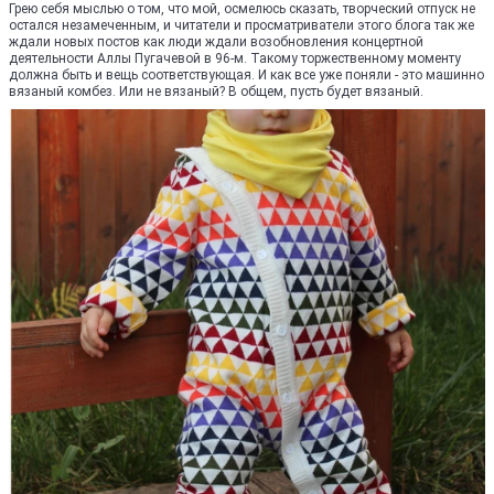
Грею себя мыслью о том, что мой, осмелюсь сказать, творческий отпуск не
остался незамеченным, и читатели и просматриватели этого блога так же
ждали новых постов как люди ждали возобновления концертной
деятельности Аллы Пугачевой в 96-м. Такому торжественному моменту
должна быть и вещь соответствующая. И как все уже поняли - это машинно
вязаный комбез. Или не вязаный? В общем, пусть будет вязаный.