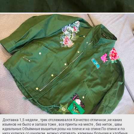
Доставка 1,5 недели , трек отслеживался Качество отличное ,не каких
изьянов не было и запаха тоже , все принты на месте , без ниток , швы
идеальные.Объёмные вышитые розы на плече и на спине.По спине и по
низу кулиска со шнурком, можно утягивать, карманы большие и удобные