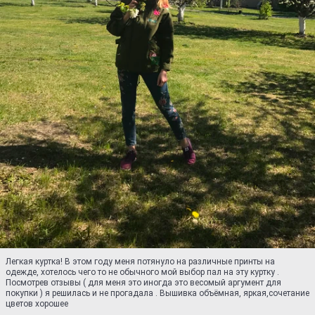
Легкая куртка! В этом году меня потянуло на различные принты на
одежде, хотелось чего то не обычного мой выбор пал на эту куртку .
Посмотрев отзывы ( для меня это иногда это весомый аргумент для
покупки ) я решилась и не прогадала . Вышивка объёмная, яркая,сочетание
цветов хорошее