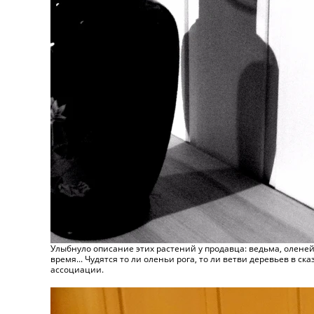
Улыбнуло описание этих растений у продавца: ведьма, оленей 
время... Чудятся то ли оленьи рога, то ли ветви деревьев в 
ассоциации.