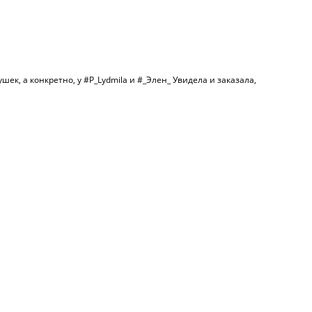
к, а конкретно, у #P_Lydmila и #_Элен_ Увидела и заказала,