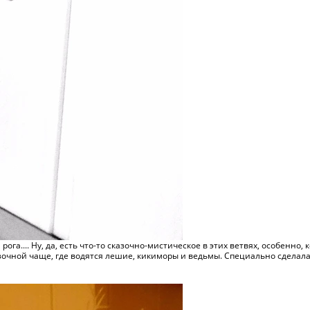
рога.... Ну, да, есть что-то сказочно-мистическое в этих ветвях, особенн
сказочной чаще, где водятся лешие, кикиморы и ведьмы. Специально сделал