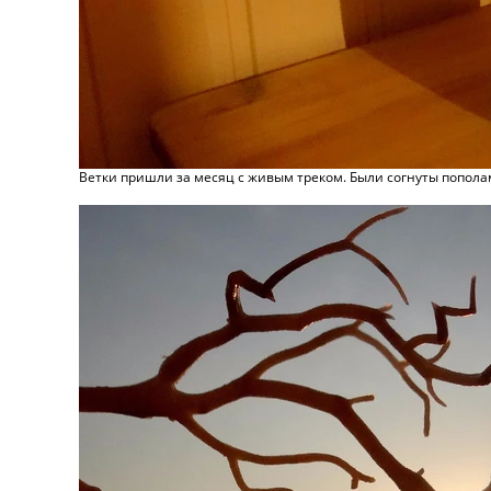
Ветки пришли за месяц с живым треком. Были согнуты пополам