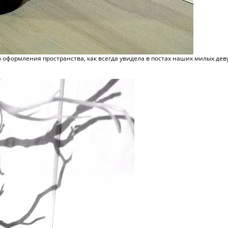
оформления пространства, как всегда увидела в постах наших милых девуше