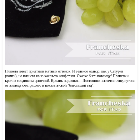
Планета имеет приятный мятный оттенок. И зеленое кольцо, как у Сатурна
(почти), но планета явно какая-то конфетная. Сказке быть повсюду! Планета и
кролик соединены цепочкой. Кролик подловат.... Постоянно пытается отвернуться
от взгляда смотрящего и показать свой "блестящий зад".