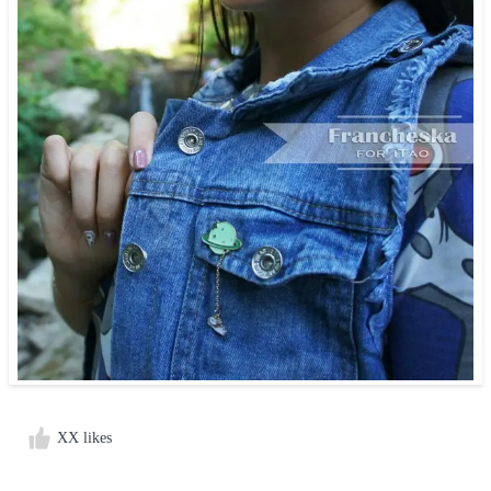
XX likes