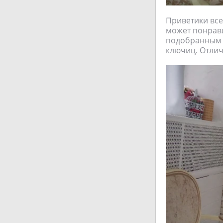
Приветики все
может понрави
подобранным н
ключиц. Отлич