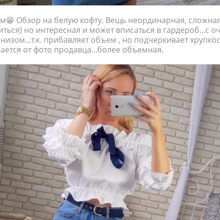
м😁 Обзор на белую кофту. Вещь неординарная, сложная.
ться) но интересная и может вписаться в гардероб...с о
изом...т.к. прибавляет объем , но подчеркивает хрупкос
ается от фото продавца...более объемная.