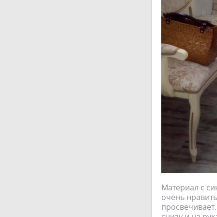
Материал с си
очень нравить
просвечивает.
снизу и на рук