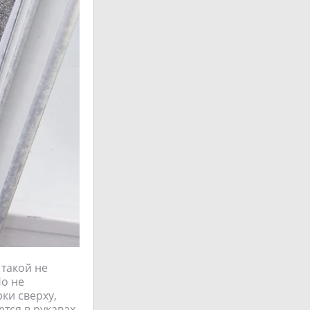
 такой не
Но не
ки сверху,
ется в рукавах