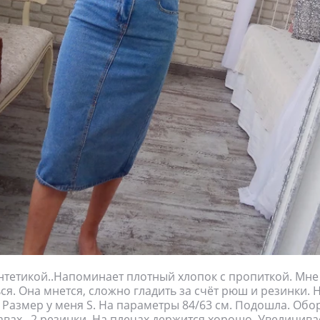
нтетикой..Напоминает плотный хлопок с пропиткой. Мне
ся. Она мнется, сложно гладить за счёт рюш и резинки. 
 Размер у меня S. На параметры 84/63 см. Подошла. Обор
авах.. 2 резинки. На плечах держится хорошо. Увеличива