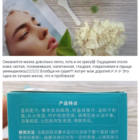
Смывается маска довольно легко, хоть и не сразу😅 Ощущения после:
кожа чистая, посвежевшая, напитанная, гладкая, покраснения и прыщи
уменьшились👍🏻👍🏻👍🏻 Вообще не сушит!!! Ахтунг мои дорогие!🎉🎉🎉 Это
одна из лучших масок, что я пробовала!