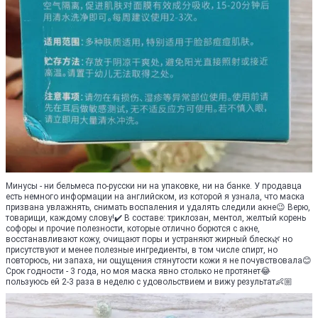
Минусы - ни бельмеса по-русски ни на упаковке, ни на банке. У продавца
есть немного информации на английском, из которой я узнала, что маска
призвана увлажнять, снимать воспаления и удалять следили акне😉 Верю,
товарищи, каждому слову!✔️ В составе: триклозан, ментол, желтый корень
софоры и прочие полезности, которые отлично борются с акне,
восстанавливают кожу, очищают поры и устраняют жирный блеск🌿 но
присутствуют и менее полезные ингредиенты, в том числе спирт, но
повторюсь, ни запаха, ни ощущения стянутости кожи я не почувствовала😊
Срок годности - 3 года, но моя маска явно столько не протянет😂
пользуюсь ей 2-3 раза в неделю с удовольствием и вижу результат👶🏼