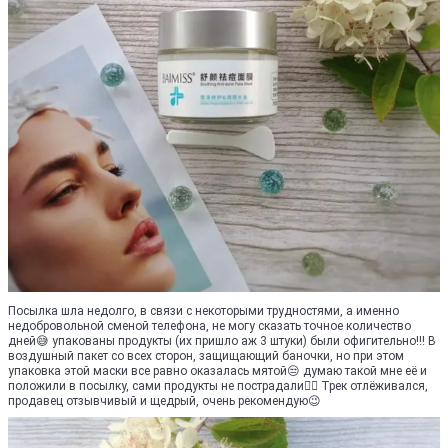
Посылка шла недолго, в связи с некоторыми трудностями, а именно
недобровольной сменой телефона, не могу сказать точное количество
дней😅 упакованы продукты (их пришло аж 3 штуки) были офигительно!!! В
воздушный пакет со всех сторон, защищающий баночки, но при этом
упаковка этой маски все равно оказалась мятой😒 думаю такой мне её и
положили в посылку, сами продукты не пострадали👍🏻 Трек отлёживался,
продавец отзывчивый и щедрый, очень рекомендую😉