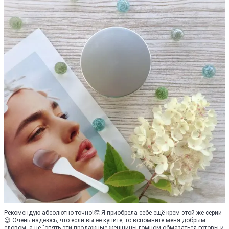
Рекомендую абсолютно точно!👏 Я приобрела себе ещё крем этой же серии
😉 Очень надеюсь, что если вы её купите, то вспомните меня добрым
словом, а не "опять эти продажные женщины гомном обмазаться готовы и