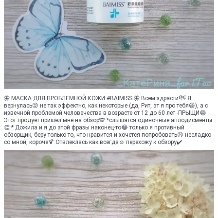
🦋 МАСКА ДЛЯ ПРОБЛЕМНОЙ КОЖИ #BAIMISS 🦋 Всем здрасти!👋 Я
вернулась😜 не так эффектно, как некоторые (да, Рит, эт я про тебя😀), а с
извечной проблемой человечества в возрасте от 12 до 60 лет -ПРЫЩИ😂
Этот продует пришёл мне на обзор🙊 *слышатся одиночные аплодисменты
👏 * Дожила и я до этой фразы наконец-то😂 только я противный
обзорщик, беру только то, что нравится и хочется попробовать😩 несладко
со мной, короче🍹 Отвлеклась как всегда☺️ перехожу к обзору✔️