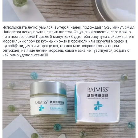
Использовать легко: умылся, вытерся, нанёс, подождал 15-20 минут, смыл.
Наносится легко, почти не впитывается. Ощущения описать невозможно,
но я постараюсь😀 Первые 5 минут как будто тебя засунули фейсом прям в
морозильник промеж куриных ножек и брокколи или окунули мордой в
сугроб😅 видимо я извращенка, так как мне понравилось ❄️ потом
отпускает, на лице легкий морозец, сама маска не чувствуется, ходить с
ней одно удовольствие👍🏻