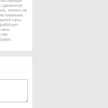
пластиковая.
 сделана из
чно, ничего не
ым тиканьем.
ваются часы
 работают
очень
стве
суара.