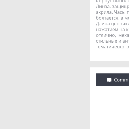
Корпус выполне
Линза, защища
акрила. Часы 
болтается, а 
Длина цепочки
нажатием на к
отлично, меха
стильные и ан
тематического
Comme