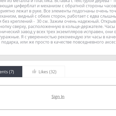
н из металла и пластика. Вставка с текстурой дерева - 
ющая циферблат и механизм с обратной стороны часов,
приятно лежат в руке. Все элементы подогнаны очень то
механизм, видный с обеих сторон, работает с едва слышн
 без креплений - 30 см. Зажим очень надежный. Откры
нопку сверху, расположенную в кольце-держателе. Часы
нический завод у всех трех экземпляров исправен, они 
туражные. Я с уверенностью рекомендую эти часы в каче
 подарка, или же просто в качестве повседневного аксес
nts (
7
)
Likes (
32
)
Sign In