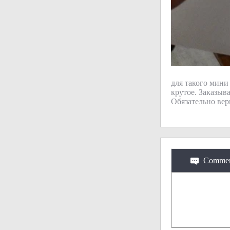
для такого мини
крутое. Заказыв
Обязательно ве
Commen