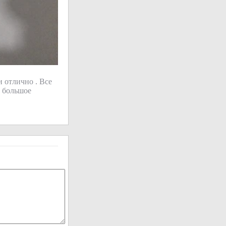
и отлично . Все
о большое