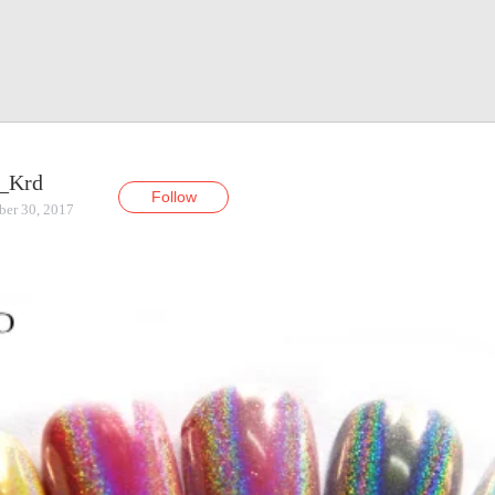
_Krd
Follow
ber 30, 2017