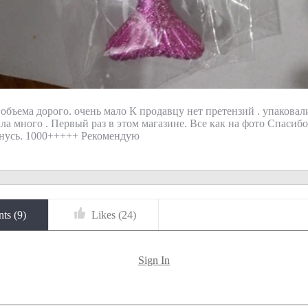
 объема дорого. очень мало К продавцу нет претензий . упаковал
ала много . Первый раз в этом магазине. Все как на фото Спасиб
рнусь. 1000+++++ Рекомендую
ts (
9
)
Likes (
24
)
Sign In