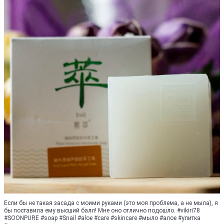
Если бы не такая засада с моими руками (это моя проблема, а не мыла), я
бы поставила ему высший балл! Мне оно отлично подошло. #vikiri78
#SOONPURE #soap #Snail #aloe #care #skincare #мыло #алое #улитка