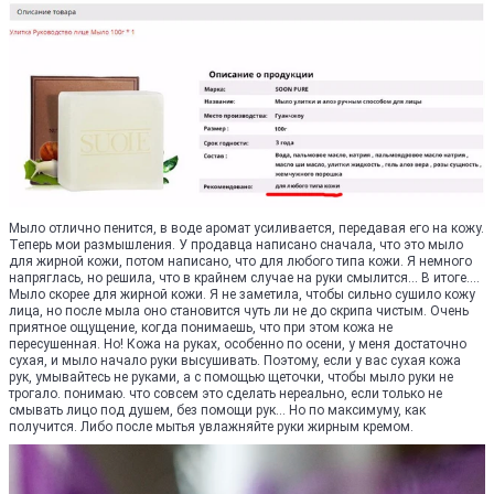
Мыло отлично пенится, в воде аромат усиливается, передавая его на кожу.
Теперь мои размышления. У продавца написано сначала, что это мыло
для жирной кожи, потом написано, что для любого типа кожи. Я немного
напряглась, но решила, что в крайнем случае на руки смылится... В итоге....
Мыло скорее для жирной кожи. Я не заметила, чтобы сильно сушило кожу
лица, но после мыла оно становится чуть ли не до скрипа чистым. Очень
приятное ощущение, когда понимаешь, что при этом кожа не
пересушенная. Но! Кожа на руках, особенно по осени, у меня достаточно
сухая, и мыло начало руки высушивать. Поэтому, если у вас сухая кожа
рук, умывайтесь не руками, а с помощью щеточки, чтобы мыло руки не
трогало. понимаю. что совсем это сделать нереально, если только не
смывать лицо под душем, без помощи рук... Но по максимуму, как
получится. Либо после мытья увлажняйте руки жирным кремом.