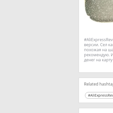
#AliExpressRe
версии. Сел к
похожая на ша
рекомендую. И
денег на карту
Related hashta
#AliExpressRe