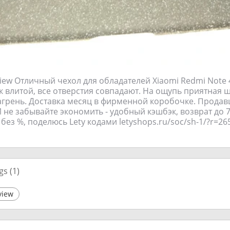
view Отличный чехол для обладателей Xiaomi Redmi Note
ак влитой, все отверстия совпадают. На ощупь приятная
грень. Доставка месяц в фирменной коробочке. Продав
 не забывайте экономить - удобный кэшбэк, возврат до 
 без %, поделюсь Lety кодами letyshops.ru/soc/sh-1/?r=26
gs (
1
)
view