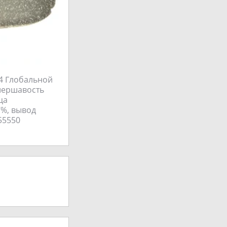
 4 Глобальной
 шершавость
ца
7%, вывод
55550