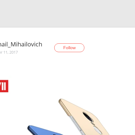
ail_Mihailovich
Follow
r 11, 2017