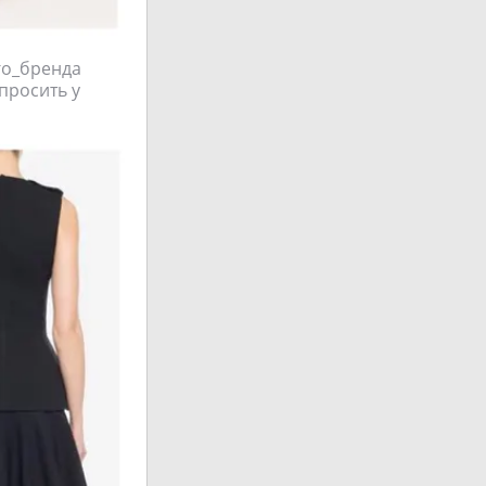
ого_бренда
просить у