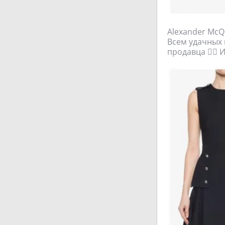
Alexander McQu
Всем удачных 
продавца ☝🏻 И