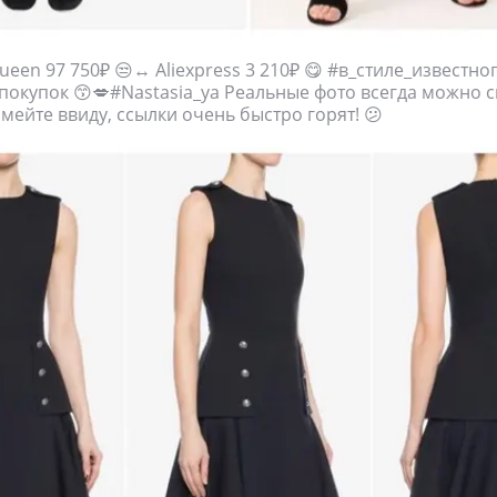
een 97 750₽ 😒↔️ Aliexpress 3 210₽ 😋 #в_стиле_известн
покупок 😙💋#Nastasia_ya Реальные фото всегда можно с
мейте ввиду, ссылки очень быстро горят! 😕