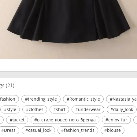
gs (
21
)
fashion
#trending_style
#Romantic_style
#Nastasia_ya
#style
#clothes
#shirt
#underwear
#daily_look
#jacket
#в_стиле_известного_бренда
#enjoy_fur
#Dress
#casual_look
#fashion_trends
#blouse