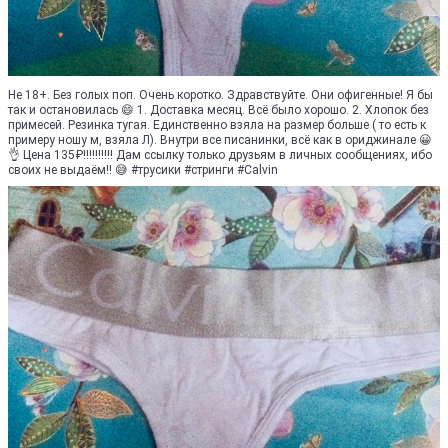
Не 18+. Без голых поп. Очень коротко. Здравствуйте. Они офигенные! Я бы
так и остановилась 😄 1. Доставка месяц. Всё было хорошо. 2. Хлопок без
примесей. Резинка тугая. Единственно взяла на размер больше ( то есть к
примеру ношу м, взяла Л). Внутри все писанинки, всё как в ориджинале 😀
👌 Цена 135₽!!!!!!!!!! Дам ссылку только друзьям в личных сообщениях, ибо
своих не выдаём!! 😅 #трусики #стринги #Calvin