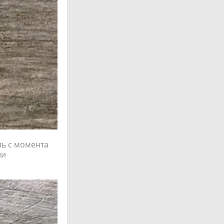
ль с момента
ии