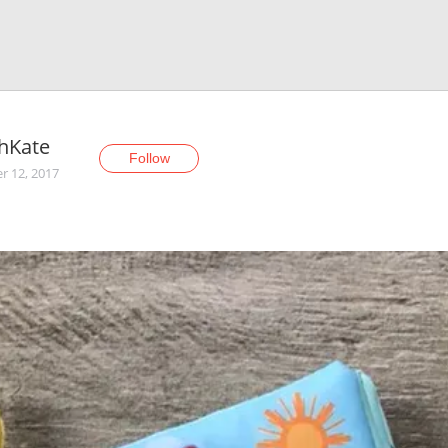
hKate
Follow
r 12, 2017