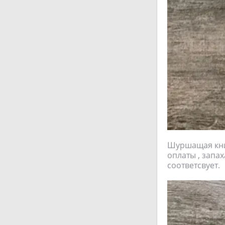
Шуршащая книж
оплаты , запа
соответсвует.