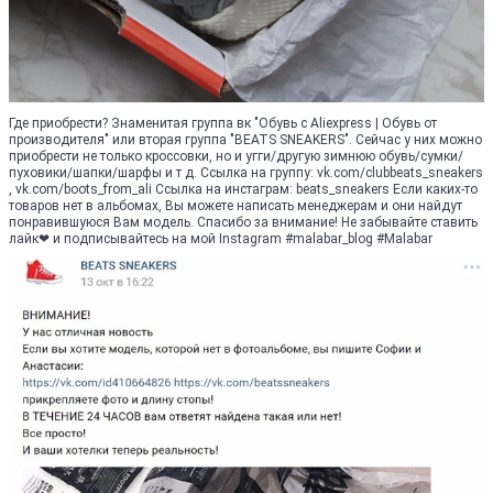
Где приобрести? Знаменитая группа вк "Обувь с Aliexpress | Обувь от
производителя" или вторая группа "BEATS SNEAKERS". Сейчас у них можно
приобрести не только кроссовки, но и угги/другую зимнюю обувь/сумки/
пуховики/шапки/шарфы и т д. Ссылка на группу: vk.com/clubbeats_sneakers
, vk.com/boots_from_ali Ссылка на инcтаграм: beats_sneakers Если каких-то
товаров нет в альбомах, Вы можете написать менеджерам и они найдут
понравившуюся Вам модель. Спасибо за внимание! Не забывайте ставить
лайк❤ и подписывайтесь на мой Instagram #malabar_blog #Malabar