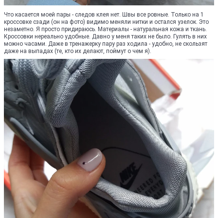
Что касается моей пары - следов клея нет. Швы все ровные. Только на 1
кроссовке сзади (он на фото) видимо меняли нитки и остался узелок. Это
незаметно. Я просто придираюсь. Материалы - натуральная кожа и ткань.
Кроссовки нереально удобные. Давно у меня таких не было. Гулять в них
можно часами. Даже в тренажерку пару раз ходила - удобно, не скользят
даже на выпадах (те, кто их делают, поймут о чем я).