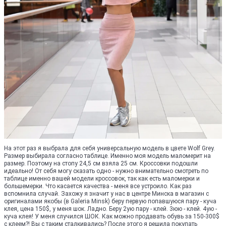
На этот раз я выбрала для себя универсальную модель в цвете Wolf Grey.
Размер выбирала согласно таблице. Именно моя модель маломерит на
размер. Поэтому на стопу 24,5 см взяла 25 см. Кроссовки подошли
идеально! От себя могу сказать одно - нужно внимательно смотреть по
таблице именно вашей модели кроссовок, так как есть маломерки и
большемерки. Что касается качества - меня все устроило. Как раз
вспомнила случай. Захожу я значит у нас в центре Минска в магазин с
оригиналами якобы (в Galeria Minsk) беру первую попавшуюся пару - куча
клея, цена 150$, у меня шок. Ладно. Беру 2ую пару - клей. 3юю - клей. 4ую -
куча клея! У меня случился ШОК. Как можно продавать обувь за 150-300$
с клеем?! Вы с таким сталкивались? После этого я решила покупать