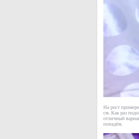
На рост примерн
см. Как раз подо
отличный вариан
попадём.