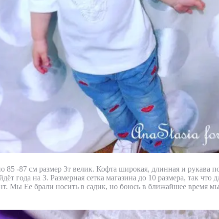
о 85 -87 см размер 3т велик. Кофта широкая, длинная и рукава п
йдёт года на 3. Размерная сетка магазина до 10 размера, так что
т. Мы Ее брали носить в садик, но боюсь в ближайшее время мы