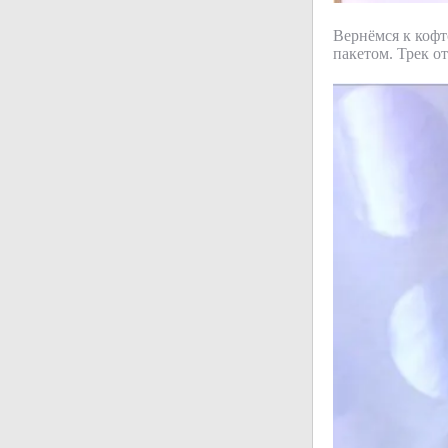
Вернёмся к кофто
пакетом. Трек о