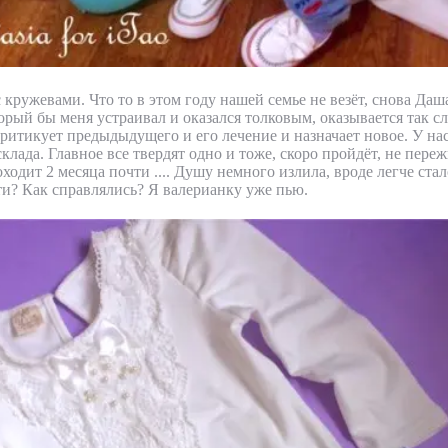
 кружевами. Что то в этом году нашей семье не везёт, снова Даш
торый бы меня устраивал и оказался толковым, оказывается так 
итикует предыдыдущего и его лечение и назначает новое. У нас
клада. Главное все твердят одно и тоже, скоро пройдёт, не пере
оходит 2 месяца почти .... Душу немного излила, вроде легче стал
ети? Как справлялись? Я валерианку уже пью.