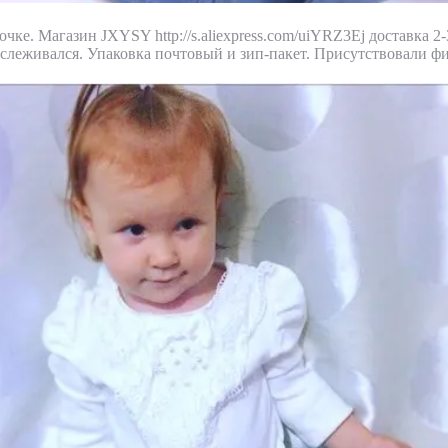
чке. Магазин JXYSY http://s.aliexpress.com/uiYRZ3Ej доставка 2-
тслеживался. Упаковка почтовый и зип-пакет. Присутствовали 