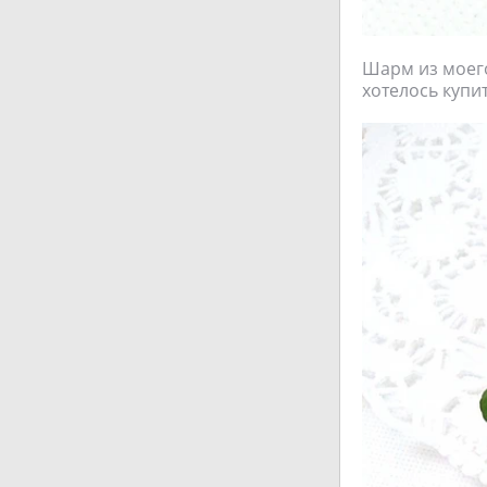
Шарм из моего
хотелось купи