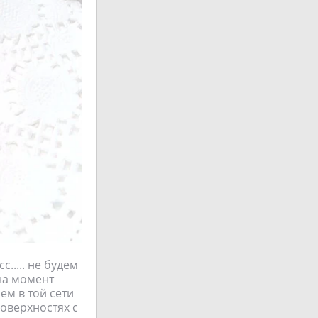
..... не будем
на момент
ем в той сети
оверхностях с