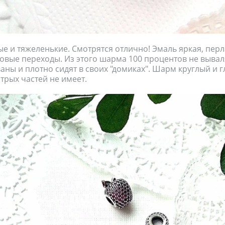
 и тяжеленькие. Смотрятся отлично! Эмаль яркая, перл
овые переходы. Из этого шарма 100 процентов не вываля
аны и плотно сидят в своих "домиках". Шарм круглый и г
стрых частей не имеет.