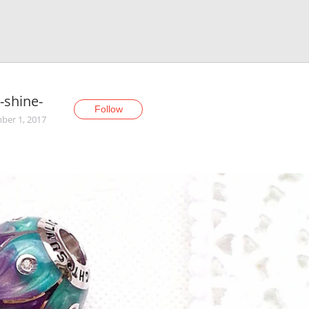
-shine-
Follow
er 1, 2017