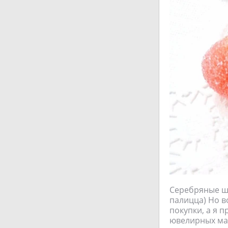
Серебряные шар
палицца) Но в
покупки, а я п
ювелирных маг