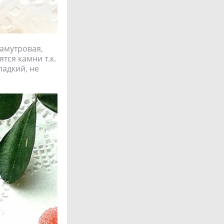
амутровая,
тся камни т.к.
ладкий, не