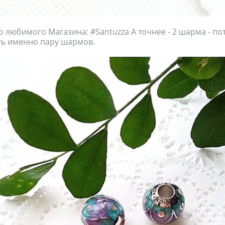
 любимого Магазина: #Santuzza А точнее - 2 шарма - по
ть именно пару шармов.