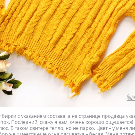
т бирки с указанием состава, а на странице продавца ук
опок. Последний, скажу я вам, очень хорошо ощущается! 
юс. В таком свитере тепло, но не парко. Цвет – у меня л
бор же имеется ещё одна расцветка – белая. Меня потян