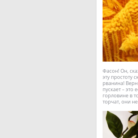
Фасон! Он, ск
эту простоту с
рванина! Верне
пускает – это 
горловине в то
торчат, они н