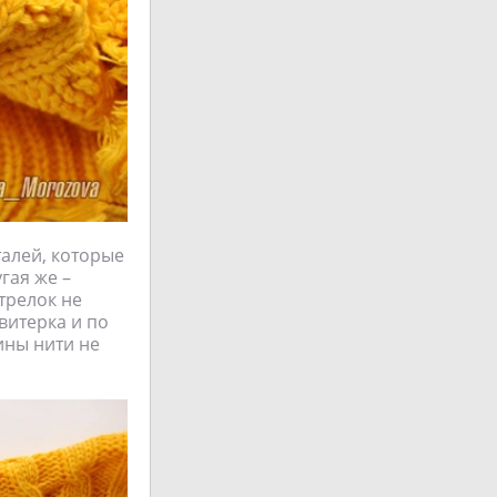
талей, которые
гая же –
стрелок не
свитерка и по
нины нити не