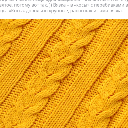
тое, потому вот так. )) Вязка – в «косы» с перебивками
цы. «Косы» довольно крупные, равно как и сама вязка.