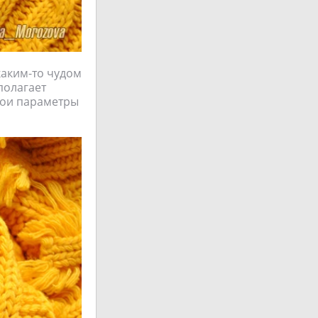
каким-то чудом
полагает
Мои параметры