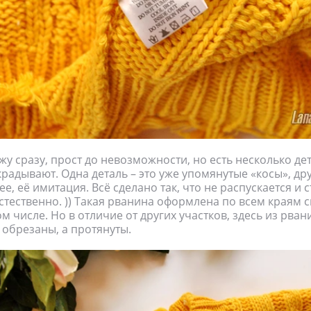
ажу сразу, прост до невозможности, но есть несколько де
крадывают. Одна деталь – это уже упомянутые «косы», дру
е, её имитация. Всё сделано так, что не распускается и 
естественно. )) Такая рванина оформлена по всем краям 
м числе. Но в отличие от других участков, здесь из рва
е обрезаны, а протянуты.