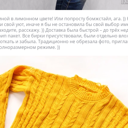
иной в лимонном цвете! Или попросту бомжстайл, ага. )) 
 и свой уют, иначе я бы не остановила бы свой выбор им
ходите, расскажу. )) Доставка была быстрой – до трёх не
ип пакет. Все бирки присутствовали, были отдельно вло
фоткать и забыла. Традиционно не обрезала фото, пригл
олноразмерном режиме. ))