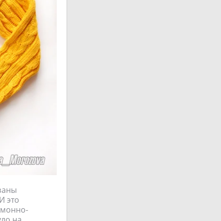
азаны
И это
имонно-
уло на