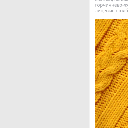
горчичнево-жел
лицевые столб