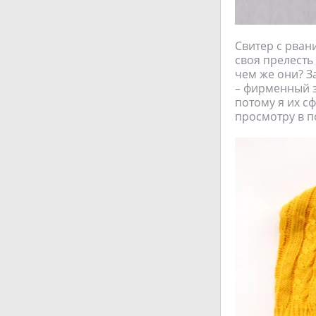
Свитер с рван
своя прелесть
чем же они? За
– фирменный з
потому я их с
просмотру в п