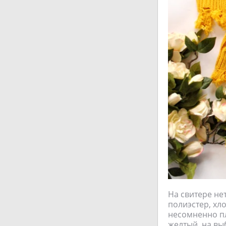
На свитере не
полиэстер, хл
несомненно пл
желтый, на вы