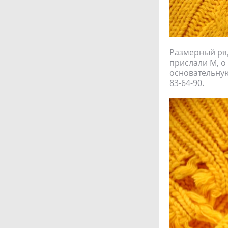
Размерный ряд
прислали М, о
основательную
83-64-90.