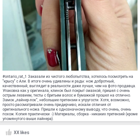
#ontario_rat_1 Заказали из чистого любопытства, хотелось посмотреть на
"крысу" с Али. В итоге очень удивлены и рады: нож добротный,
качественный, выглядит в реальности даже лучше, чем на фото продавца.
Упаковка как у оригинала, клинок был покрыт смазкой, пришел с очень
острым лезвием, тесты с бритьем волос и бумажкой прошел на отлично.
Замок „лайнер-лок“, небольшие претензии к упругости. Хотя, возможно,
просто рассматривали очень придирчиво, искали отличия от
оригинального ножа. Пришли к однозначному выводу, что очень, очень
похож. Копия практически :-) Материалы, сборка - никаких претензий (кроме
упомянутого выше лайнера).
XX likes