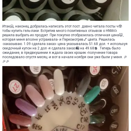
Итак🤗, наконец добралась написать этот пост. давно читала посты ч🤓
тобы купить гель-лаки. Встретив много позитивных отзывов о HNM🙍
решила выбрать их продукт. При покупке отобразилась отличная цена🙀,
которая меня вполне устраивала- и Пересмотрев💅 цвета. Решилась
-заказываю. 1.09 сделала заказ- цена указывалась 51.68 дол. + используя
скидочный купон на 2 дол -я сделала заказ🛍 на 49.68💲 .Теперь было
ожидание, в предвкушении я ждала своих крошек -получение товара
последовало спустя месяц -и вот в начале ноября они уже были у меня. 🎉
🎉🎉