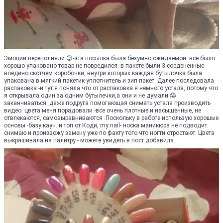
Эмоции переполняли 😊-эта посылка была безумно ожидаемой. все было
хорошо упаковано товар не повредился. в пакете были 3 соедененные
воедино скотчем коробочки, внутри которых каждая бутылочка была
упакована в мягкий пакетик-уплотнитель и зип пакет. Далее последовала
распаковка -и тут я поняла что от распаковка я немного устала, потому что
я открывала один за одним бутылечки,а они и не думали 😱
заканчиваться. даже подруга помогающая снимать устала производить
видео. цвета меня порадовали -все очень плотные и насыщенные, не
отвлекаются, самовыравниваются .Поскольку в работе использую хорошые
основы -базу кауч. и топ от Коди, my nail- носка маникюра не подводит.
снимаю и произвожу замену уже по факту того что ногти отростают. Цвета
выкрашивала на палитру - можете увидеть в пост добавила.