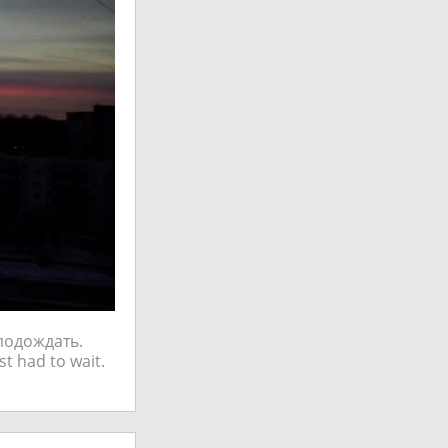
подождать.
t had to wait.