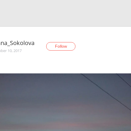
ana_Sokolova
Follow
er 10, 2017