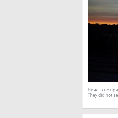
Ничего не при
They did not se