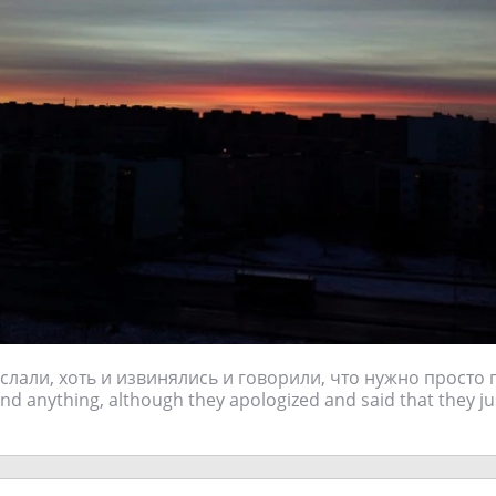
слали, хоть и извинялись и говорили, что нужно просто 
nd anything, although they apologized and said that they jus