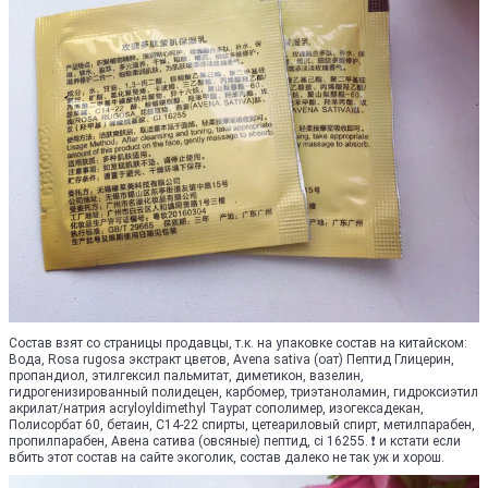
Состав взят со страницы продавцы, т.к. на упаковке состав на китайском:
Вода, Rosa rugosa экстракт цветов, Avena sativa (оат) Пептид Глицерин,
пропандиол, этилгексил пальмитат, диметикон, вазелин,
гидрогенизированный полидецен, карбомер, триэтаноламин, гидроксиэтил
акрилат/натрия acryloyldimethyl Таурат сополимер, изогексадекан,
Полисорбат 60, бетаин, C14-22 спирты, цетеариловый спирт, метилпарабен,
пропилпарабен, Авена сатива (овсяные) пептид, ci 16255. ❗ и кстати если
вбить этот состав на сайте экоголик, состав далеко не так уж и хорош.