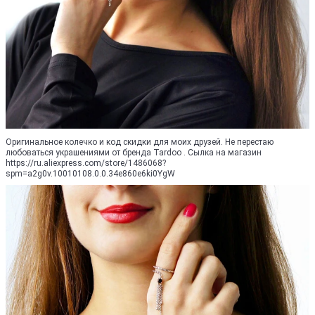
Оригинальное колечко и код скидки для моих друзей. Не перестаю
любоваться украшениями от бренда Tardoo . Сылка на магазин
https://ru.aliexpress.com/store/1486068?
spm=a2g0v.10010108.0.0.34e860e6ki0YgW