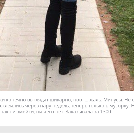
и конечно выглядят шикарно, ноо..... жаль. Минусы: Не 
склеились через пару недель, теперь только в мусорку. 
так ни змейки, ни чего нет. Заказывала за 1300.