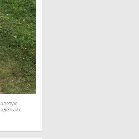
советую
Надеть их