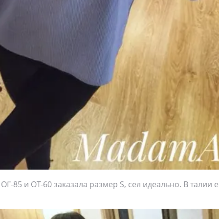
Г-85 и ОТ-60 заказала размер S, сел идеально. В талии е