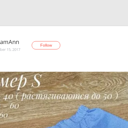
amAnn
Follow
er 15, 2017