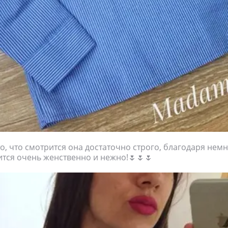
то, что смотрится она достаточно строго, благодаря нем
тся очень женственно и нежно!🌷🌷🌷