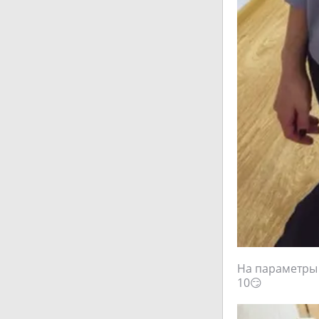
На параметры О
10😏