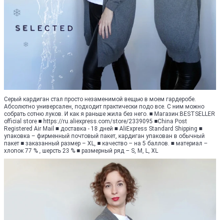
Серый кардиган стал просто незаменимой вещью в моем гардеробе.
Абсолютно универсален, подходит практически подо все. С ним можно
собрать сотню луков. И как я раньше жила без него. ■ Магазин:BESTSELLER
official store ■ https://ru.aliexpress.com/store/2339095 ■China Post
Registered Air Mail ■ доставка - 18 дней ■ AliExpress Standard Shipping ■
упаковка – фирменный почтовый пакет, кардиган упакован в обычный
пакет ■ заказанный размер – XL, ■ качество – на 5 баллов. ■ материал –
хлопок 77 % , шерсть 23 % ■ размерный ряд – S, M, L, XL