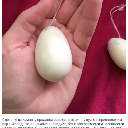
Сделаны из камня, у продавца заявлен нефрит, ну пусть, я предположим
верю. Холодные, явно камень. Гладкие, без шероховатостей и неровностей.