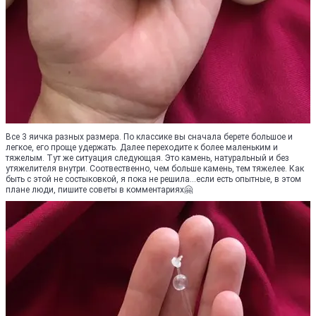
Все 3 яичка разных размера. По классике вы сначала берете большое и
легкое, его проще удержать. Далее переходите к более маленьким и
тяжелым. Тут же ситуация следующая. Это камень, натуральный и без
утяжелителя внутри. Соотвественно, чем больше камень, тем тяжелее. Как
быть с этой не состыковкой, я пока не решила...если есть опытные, в этом
плане люди, пишите советы в комментариях🤗