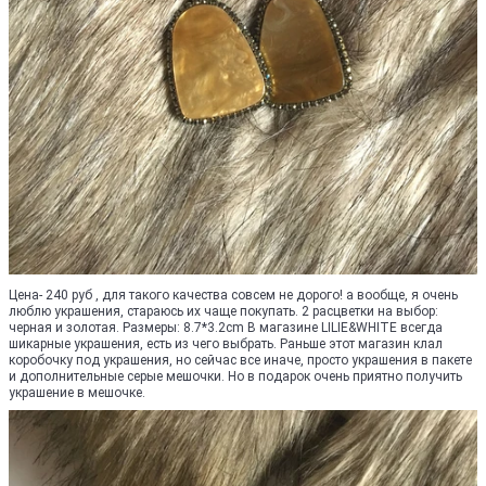
Цена- 240 руб , для такого качества совсем не дорого! а вообще, я очень
люблю украшения, стараюсь их чаще покупать. 2 расцветки на выбор:
черная и золотая. Размеры: 8.7*3.2cm В магазине LILIE&WHITE всегда
шикарные украшения, есть из чего выбрать. Раньше этот магазин клал
коробочку под украшения, но сейчас все иначе, просто украшения в пакете
и дополнительные серые мешочки. Но в подарок очень приятно получить
украшение в мешочке.