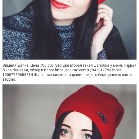
Зимняя шапка. Цена 700 руб. Это уже вторая такая шапочка у меня. Первая
была бежевая, обзор в блоге https://ru.itao.com/u/941917796#post-
10007789658314 Шапка так сильно понравилась, что было решено взять
вторую.