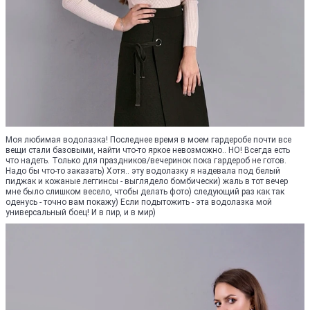
Моя любимая водолазка! Последнее время в моем гардеробе почти все
вещи стали базовыми, найти что-то яркое невозможно.. НО! Всегда есть
что надеть. Только для праздников/вечеринок пока гардероб не готов.
Надо бы что-то заказать) Хотя.. эту водолазку я надевала под белый
пиджак и кожаные леггинсы - выглядело бомбически) жаль в тот вечер
мне было слишком весело, чтобы делать фото) следующий раз как так
оденусь - точно вам покажу) Если подытожить - эта водолазка мой
универсальный боец! И в пир, и в мир)