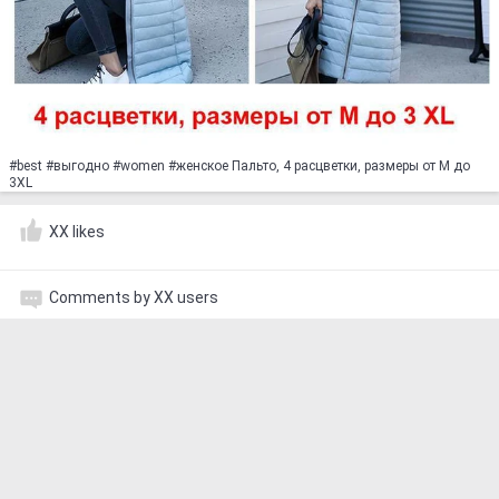
#best #выгодно #women #женское Пальто, 4 расцветки, размеры от M до
3XL
XX likes
Comments by XX users