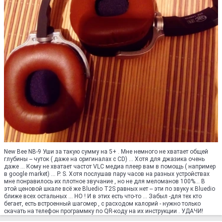
New Bee NB-9 Уши за такую сумму на 5+ . Мне немного не хватает общей
глубины -- чуток ( даже на оригиналах с CD) ... Хотя для джазика очень
даже ... Кому не хватает частот VLC медиа плеер вам в помощь ( например
в google market) ... P. S. Хотя послушав пару часов на разных устройствах
мне понравилось их плотное звучание , но не для меломанов 100%... В
этой ценовой шкале всё же Bluedio T2S равных нет -- эти по звуку к Bluedio
ближе всех остальных ... НО ! И в этих есть что-то ... Забыл -для тех кто
бегает, есть встроенный шагомер , с расходом калорий - нужно только
скачать на телефон программку по QR-коду на их инструкции . УДАЧИ!