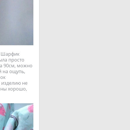
. Шарфик
ыла просто
на 90см, можно
й на ощупь,
нок
и изделию не
таны хорошо,