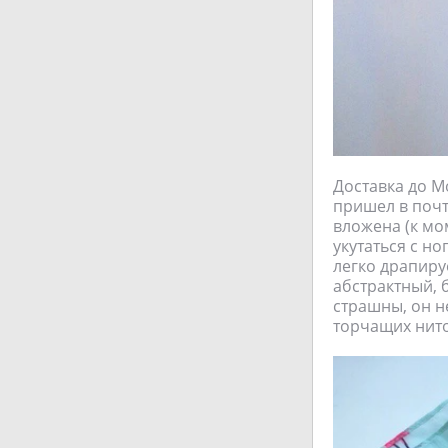
Доставка до М
пришел в поч
вложена (к мо
укутаться с н
легко драпиру
абстрактный, 
страшны, он н
торчащих нито