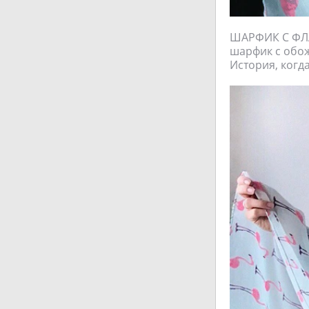
ШАРФИК С ФЛА
шарфик с обож
История, когд