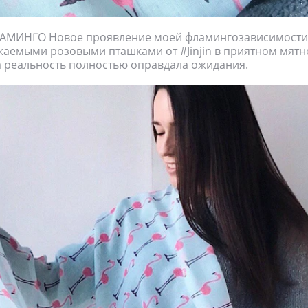
МИНГО Новое проявление моей фламингозависимости 
аемыми розовыми пташками от #Jinjin в приятном мятн
а реальность полностью оправдала ожидания.