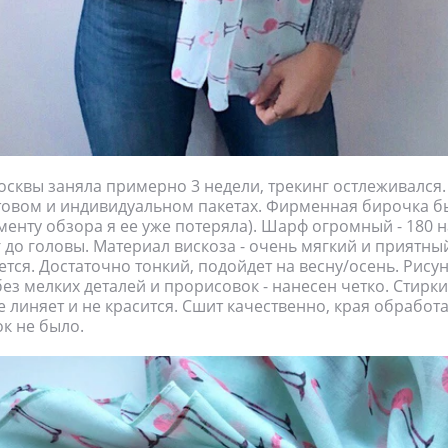
осквы заняла примерно 3 недели, трекинг остлеживался
товом и индивидуальном пакетах. Фирменная бирочка б
менту обзора я ее уже потеряла). Шарф огромный - 180 
ог до головы. Материал вискоза - очень мягкий и приятны
ется. Достаточно тонкий, подойдет на весну/осень. Рису
без мелких деталей и прорисовок - нанесен четко. Стирк
е линяет и не красится. Сшит качественно, края обрабо
к не было.