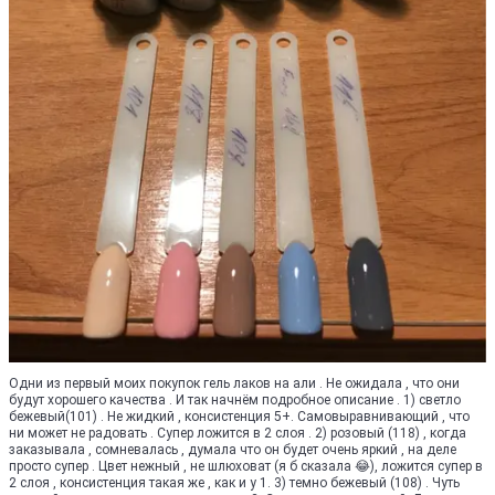
Одни из первый моих покупок гель лаков на али . Не ожидала , что они
будут хорошего качества . И так начнём подробное описание . 1) светло
бежевый(101) . Не жидкий , консистенция 5+. Самовыравнивающий , что
ни может не радовать . Супер ложится в 2 слоя . 2) розовый (118) , когда
заказывала , сомневалась , думала что он будет очень яркий , на деле
просто супер . Цвет нежный , не шлюховат (я б сказала 😂), ложится супер в
2 слоя , консистенция такая же , как и у 1. 3) темно бежевый (108) . Чуть