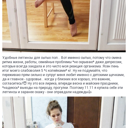
Удобные леггинсы для сытых поп... Вот именно сытых, потому что смена
ритма жизни, работы, семейные проблемы *не скрываю* даже депрессии,
которые всегда заедала и это чисто моя реакция организма. Ясен пень
итог моего слабоволия 5 *с копейками* кг. Ну не подумайте, что
переживаю прям сильно и супруг меня любит именно с детскими щечками,
да и главное - здоровье... когда у близких все хорошо, это важнее,
согласитесь?😇 Ну это все лирика, впереди весна и майские праздники,
*надеюсь* выезды на природу, прогулки. Поэтому 11.11 я купила себе эти
леггинсы и заранее скажу - они оправдали надежды👍