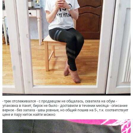
- трек отслеживался - с продавцом не общалась, схватила на обум -
упаковка в пакет, бирок не было - доставили в течении месяца - описание
верное - без запаха - швы ровные, но общий пошив на 5-, т.к. соответствует
цене и пару ниток найти можно