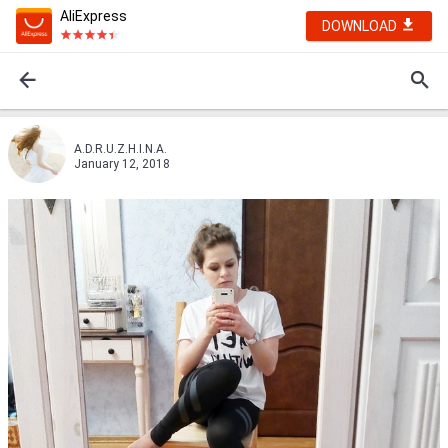
AliExpress
DOWNLOAD
A.D.R.U.Z.H.I.N.A.
January 12, 2018