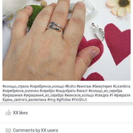
#кольцо_стрела #серебряное_кольцо #Boho #винтаж #бижутерия #Lisenkina
#серебряное_колечко #серебро #надобрать #хваст #кольцо_из_серебра
#украшения #украшения_из_серебра #женское_кольцо #скидка #14февраля
#день_святого_валентина #ring #giftidea #YinShiJi
XX likes
Comments by XX users