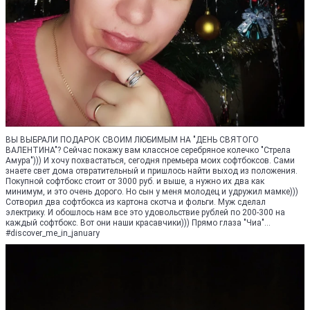
ВЫ ВЫБРАЛИ ПОДАРОК СВОИМ ЛЮБИМЫМ НА "ДЕНЬ СВЯТОГО
ВАЛЕНТИНА"? Сейчас покажу вам классное серебряное колечко "Стрела
Амура"))) И хочу похвастаться, сегодня премьера моих софтбоксов. Сами
знаете свет дома отвратительный и пришлось найти выход из положения.
Покупной софтбокс стоит от 3000 руб. и выше, а нужно их два как
минимум, и это очень дорого. Но сын у меня молодец и удружил мамке)))
Сотворил два софтбокса из картона скотча и фольги. Муж сделал
электрику. И обошлось нам все это удовольствие рублей по 200-300 на
каждый софтбокс. Вот они наши красавчики))) Прямо глаза "Чиа"...
#discover_me_in_january