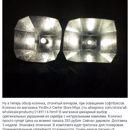
Ну а теперь обзор колечка, отснятый вечером, при освещении софтбоксов.
Колечко из магазина YinShiJi Center Store https://ru.aliexpress.com/store/all-
wholesale-products/2189116.html? В магазине шикарный выбор
оригинальных украшений из серебра с натуральными камнями. Колечко
просто супер! Цена на момент заказа 283 рубля. Сейчас дешевле. Доставка
3 недели. Упаковка отличная. В комплекте идет тряпочка для полировки.
Ламинированный сертификат подлинности. Очень милое письмо от