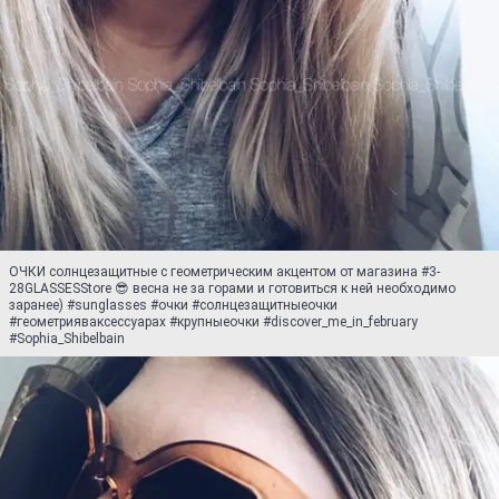
ОЧКИ солнцезащитные с геометрическим акцентом от магазина #3-
28GLASSESStore 😎 весна не за горами и готовиться к ней необходимо
заранее) #sunglasses #очки #солнцезащитныеочки
#геометрияваксессуарах #крупныеочки #discover_me_in_february
#Sophia_Shibelbain