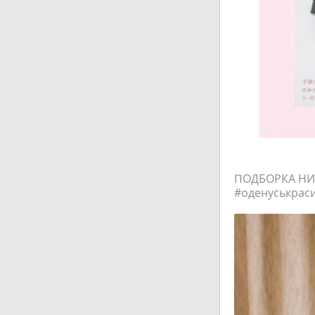
ПОДБОРКА НИ
#оденуськрас