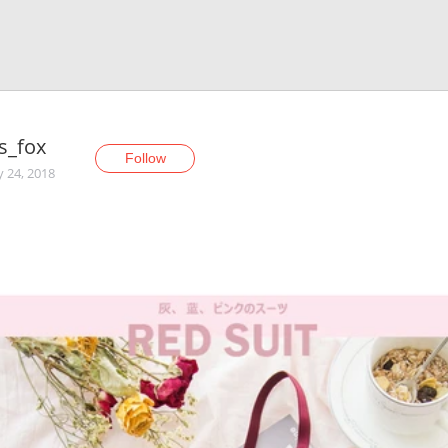
s_fox
Follow
y 24, 2018