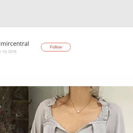
imircentral
Follow
y 19, 2018