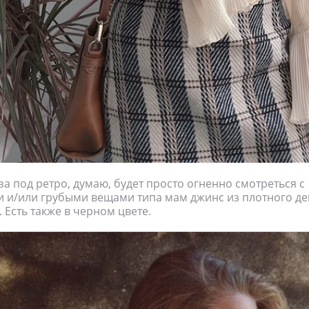
а под ретро, думаю, будет просто огненно смотреться с
 и/или грубыми вещами типа мам джинс из плотного д
 Есть также в черном цвете.