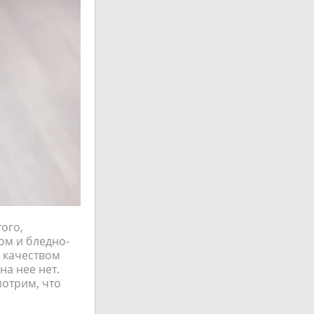
ого,
ом и бледно-
, качеством
на нее нет.
мотрим, что