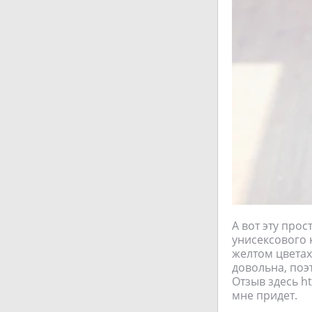
А вот эту про
унисексового 
желтом цветах
довольна, поэт
Отзыв здесь h
мне придет.