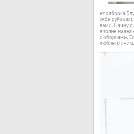
#подборка Бл
себе рубашки,
вами. Начну с 
вполне надежн
с оборками. Ес
люблю минимал