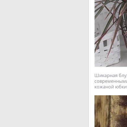
Шикарная блуз
современными
кожаной юбки.