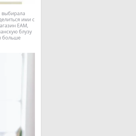
а выбирала
делиться ими с
магазин EAM,
ианскую блузу
 я больше