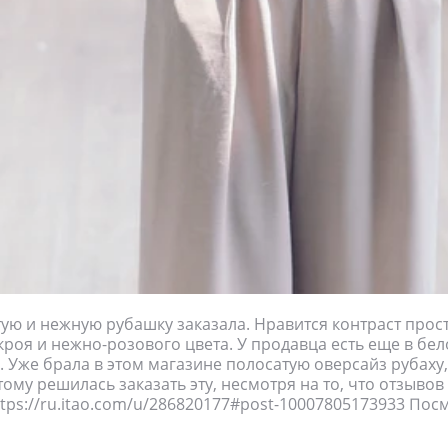
стую и нежную рубашку заказала. Нравится контраст прост
кроя и нежно-розового цвета. У продавца есть еще в бел
. Уже брала в этом магазине полосатую оверсайз рубаху
ому решилась заказать эту, несмотря на то, что отзывов 
ttps://ru.itao.com/u/286820177#post-10007805173933 Пос