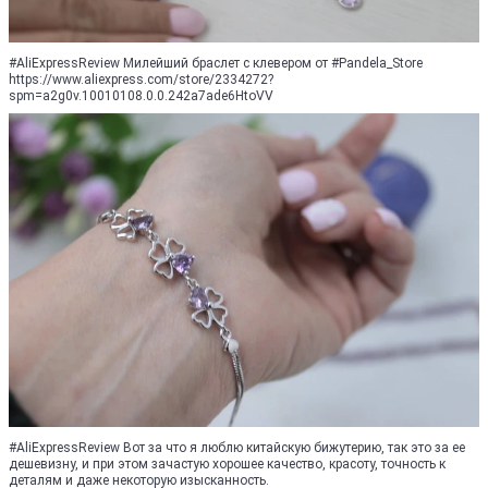
#AliExpressReview Милейший браслет с клевером от #Pandela_Store
https://www.aliexpress.com/store/2334272?
spm=a2g0v.10010108.0.0.242a7ade6HtoVV
#AliExpressReview Вот за что я люблю китайскую бижутерию, так это за ее
дешевизну, и при этом зачастую хорошее качество, красоту, точность к
деталям и даже некоторую изысканность.