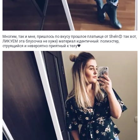
Многим, так и мне, пришлось по вкусу прошлое платьице от Sheln😍 так вот,
ЛИКУЕМ эта блузочка не хуже) материал идентичный: полиэстер,
струящийся и невероятно приятный к телу🖤