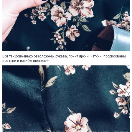
Вот так ровненько оверложены рукава, принт яркий, четкий, прорисованы
все тени и изгибы цветков⭐️