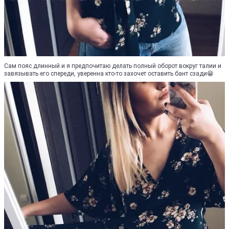
Сам пояс длинный и я предпочитаю делать полный оборот вокруг талии и
завязывать его спереди, уверенна кто-то захочет оставить бант сзади😁