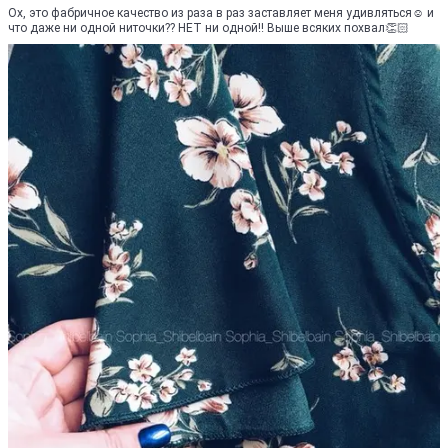
Ох, это фабричное качество из раза в раз заставляет меня удивляться☺️ и
что даже ни одной ниточки?? НЕТ ни одной!! Выше всяких похвал👏🏻