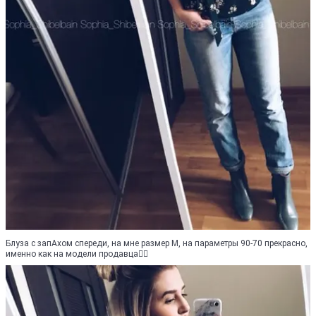
Блуза с запАхом спереди, на мне размер М, на параметры 90-70 прекрасно,
именно как на модели продавца👌🏼