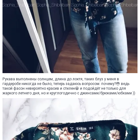
Рукава выполнены солнцем, длина до локтя, таких блуз у меня в
гардеробе никогда не было, теперь задаюсь вопросом: почему?😳 ведь
такой фасон невероятно красив и стилен😁 и подойдёт не только для
жаркого летнего дня, но и круглогодично с джинсами/брюками/юбками ))