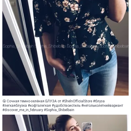
🤤 Сочная темно-зелёная БЛУЗА от #ShelnOfficialStore #блуза
#легкаяблузка #кофталегкая #удобствоистиль #нетольколетнийвариант
#discover_me_in_february #Sophia_Shibelbain