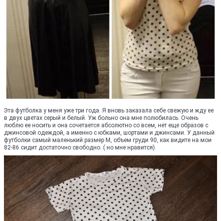
Эта футболка у меня уже три года. Я вновь заказала себе свежую и жду ее
в двух цветах серый и белый. Уж больно она мне полюбилась. Очень
люблю ее носить и она сочетается абсолютно со всем, нет еще образов с
джинсовой одеждой, а именно с юбками, шортами и джинсами. У данный
футболки самый маленький размер М, объем груди 90, как видите на мои
82-86 сидит достаточно свободно. ( но мне нравится).