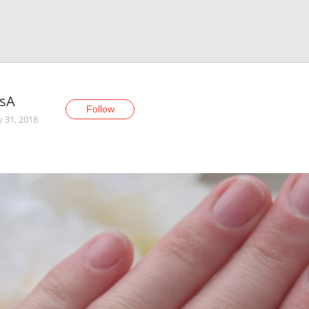
ksA
Follow
y 31, 2018