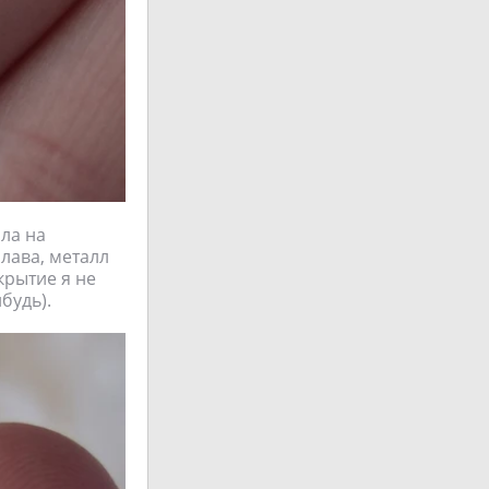
ла на
лава, металл
крытие я не
будь).