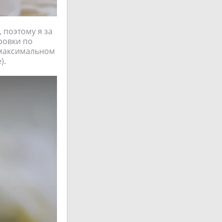
поэтому я за
ровки по
и максимальном
).